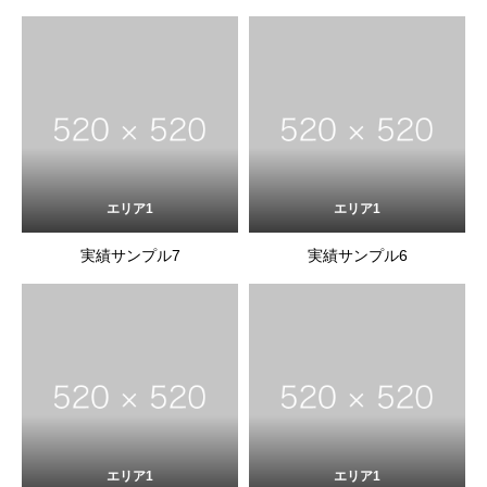
エリア1
エリア1
実績サンプル7
実績サンプル6
エリア1
エリア1