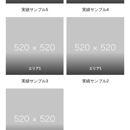
実績サンプル5
実績サンプル4
エリア1
エリア1
実績サンプル3
実績サンプル2