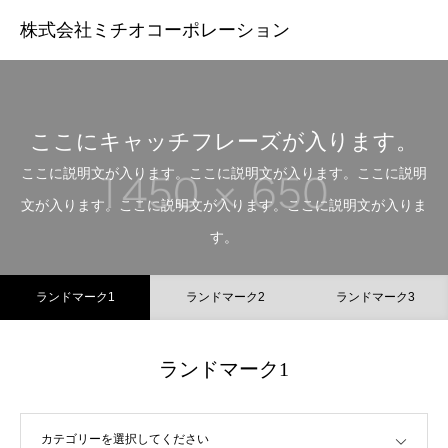
株式会社ミチオコーポレーション
ここにキャッチフレーズが入ります。
ここに説明文が入ります。ここに説明文が入ります。ここに説明
文が入ります。ここに説明文が入ります。ここに説明文が入りま
す。
ランドマーク1
ランドマーク2
ランドマーク3
ランドマーク1
カテゴリーを選択してください