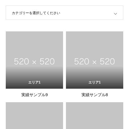
カテゴリーを選択してください
エリア1
エリア1
実績サンプル9
実績サンプル8