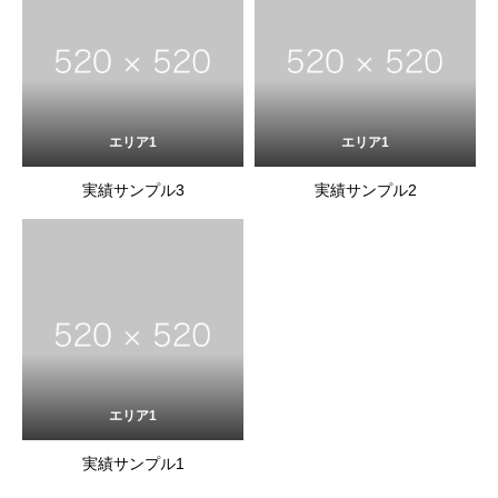
エリア1
エリア1
実績サンプル3
実績サンプル2
エリア1
実績サンプル1